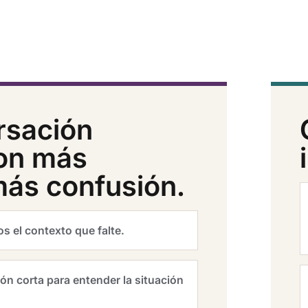
rsación
con más
más confusión.
 el contexto que falte.
n corta para entender la situación