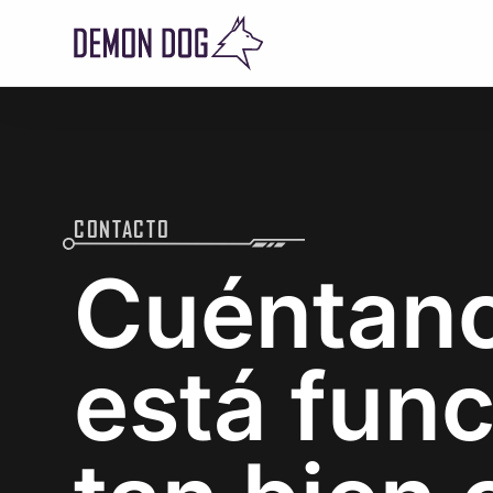
Demon Dog
CONTACTO
Cuéntano
está fun