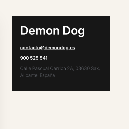
Demon Dog
contacto@demondog.es
900 525 541
Calle Pascual Carrion 2A, 03630 Sax,
Alicante, España